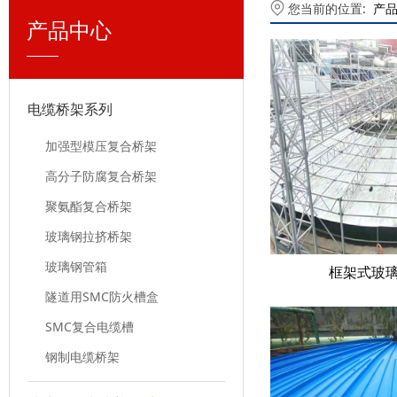
您当前的位置:
产
产品中心
电缆桥架系列
加强型模压复合桥架
高分子防腐复合桥架
聚氨酯复合桥架
玻璃钢拉挤桥架
玻璃钢管箱
框架式玻
隧道用SMC防火槽盒
SMC复合电缆槽
钢制电缆桥架