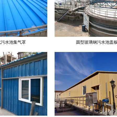
式污水池集气罩
圆型玻璃钢污水池盖