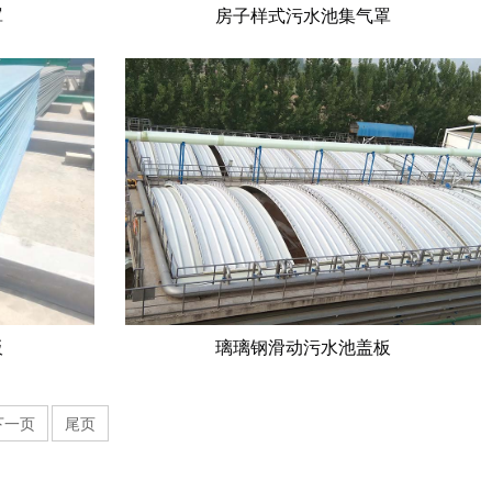
罩
房子样式污水池集气罩
板
璃璃钢滑动污水池盖板
下一页
尾页